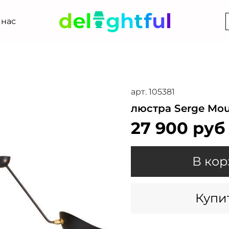
 нас
арт.
105381
люстра Serge Mouil
27 900 руб
В кор
Купит