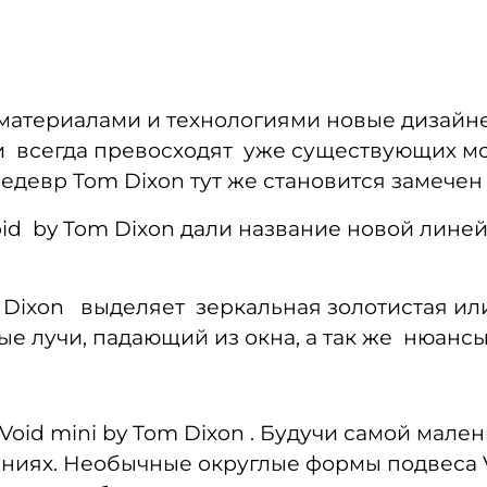
материалами и технологиями новые дизайн
и всегда превосходят уже существующих м
девр Tom Dixon тут же становится замечен 
d by Tom Dixon дали название новой линей
 Dixon выделяет зеркальная золотистая ил
ые лучи, падающий из окна, а так же нюанс
oid mini by Tom Dixon . Будучи самой мале
ниях. Необычные округлые формы подвеса V