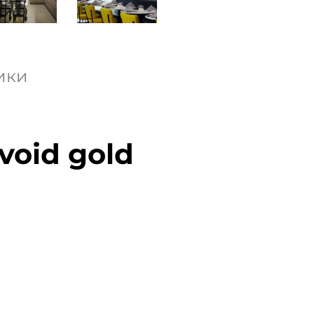
ики
void gold