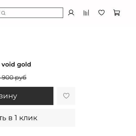
 void gold
 900 руб
зину
ь в 1 клик