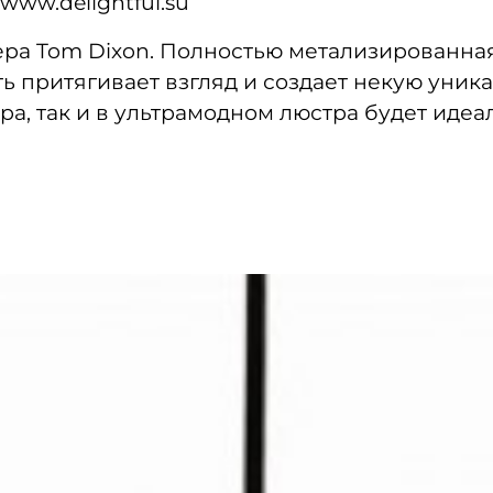
ww.delightful.su
ра Tom Dixon. Полностью метализированна
ь притягивает взгляд и создает некую уника
ера, так и в ультрамодном люстра будет ид