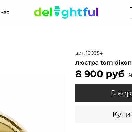
 нас
арт.
100354
люстра tom dixon
8 900 руб
9
В кор
Купит