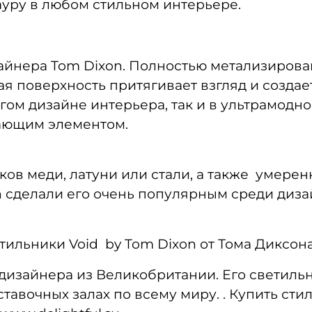
уру в любом стильном интерьере.
айнера Tom Dixon. Полностью метализирова
я поверхность притягивает взгляд и создае
огом дизайне интерьера, так и в ультрамод
ающим элементом.
ов меди, латуни или стали, а также умере
n сделали его очень популярным среди диза
тильники Void by Tom Dixon от Тома Диксон
изайнера из Великобритании. Его светильн
ставочных залах по всему миру. . Купить ст