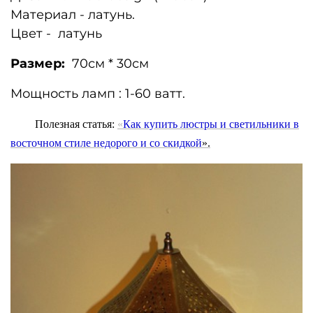
Материал - латунь.
Цвет - латунь
Размер:
70
см * 30см
Мощность ламп : 1-60 ватт.
Полезная статья:
«
Как купить люстры и светильники в
восточном стиле недорого и
со скидкой
».