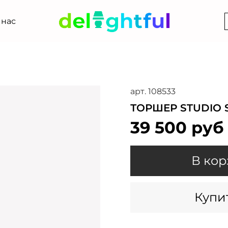
 нас
арт.
108533
ТОРШЕР STUDIO 
39 500 руб
В кор
Купит