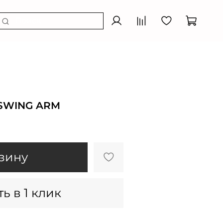
SWING ARM
зину
ь в 1 клик