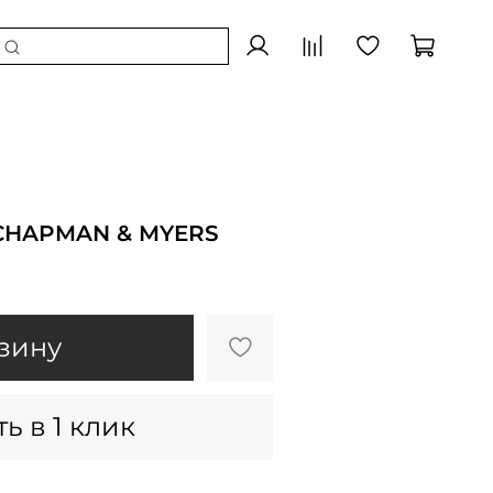
CHAPMAN & MYERS
зину
ь в 1 клик