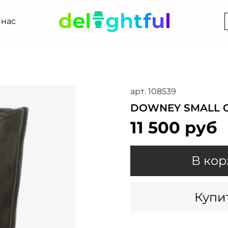
 нас
арт.
108539
DOWNEY SMALL 
11 500 руб
В кор
Купит