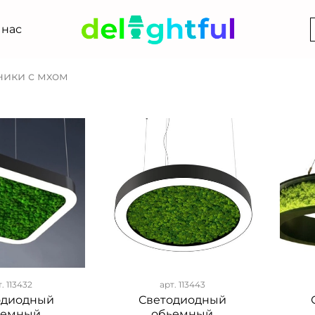
 нас
ники с мхом
т.
113432
арт.
113443
одиодный
Светодиодный
ьемный
обьемный