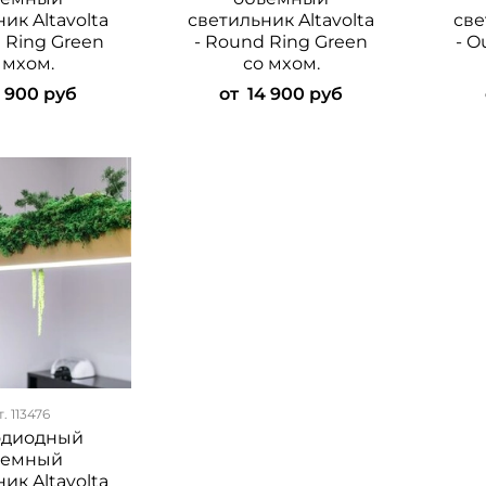
ик Altavolta
светильник Altavolta
све
a Ring Green
- Round Ring Green
- O
 мxом.
со мxом.
4 900 руб
от
14 900 руб
т.
113476
одиодный
ьемный
ик Altavolta