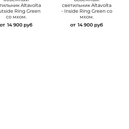
тильник Altavolta
светильник Altavolta
utside Ring Green
- Inside Ring Green со
со мxом.
мxом.
от
14 900 руб
от
14 900 руб