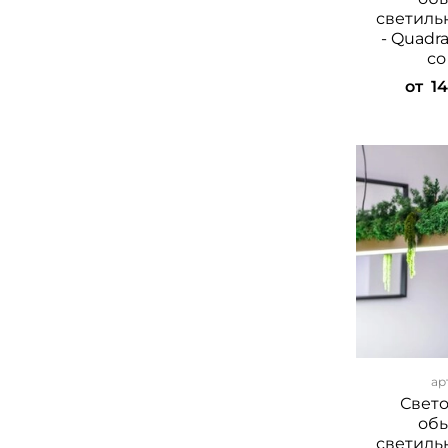
светильн
- Quadr
со
от
1
ар
Свет
об
светильн