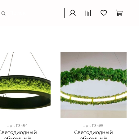
арт.
113454
арт.
113465
Светодиодный
Светодиодный
обьемный
обьемный