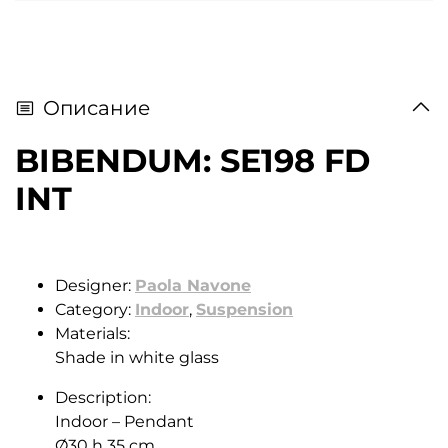
Описание
BIBENDUM: SE198 FD
INT
Designer:
Paola Navone
Category:
Indoor
,
Suspension
Materials:
Shade in white glass
Description:
Indoor – Pendant
Ø30 h 35 cm