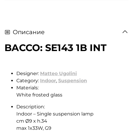
Описание
BACCO: SE143 1B INT
Designer:
Matteo Ugolini
Category:
Indoor
,
Suspension
Materials:
White frosted glass
Description:
Indoor – Single suspension lamp
cm Ø9 x h.34
max 1x33W, G9