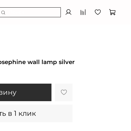
sephine wall lamp silver
зину
ь в 1 клик