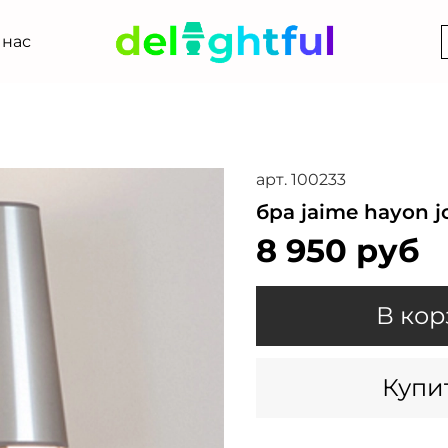
 нас
арт.
100233
бра jaime hayon jo
8 950 руб
В кор
Купит