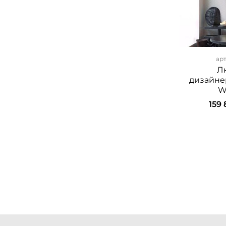
ар
Л
дизайне
W
159