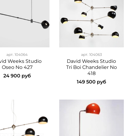
арт.
104064
арт.
104063
vid Weeks Studio
David Weeks Studio
Oseo No 427
Tri Boi Chandelier No
418
24 900 руб
149 500 руб