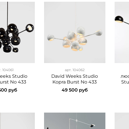
т.
104061
арт.
104062
eeks Studio
David Weeks Studio
люс
urst No 433
Kopra Burst No 433
Stu
500 руб
49 500 руб