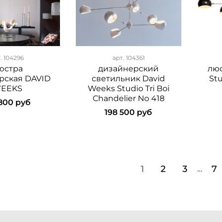
т.
104296
арт.
104361
юстра
дизайнерский
люс
рская DAVID
светильник David
Stu
EEKS
Weeks Studio Tri Boi
Chandelier No 418
 800 руб
198 500 руб
1
2
3
7
…