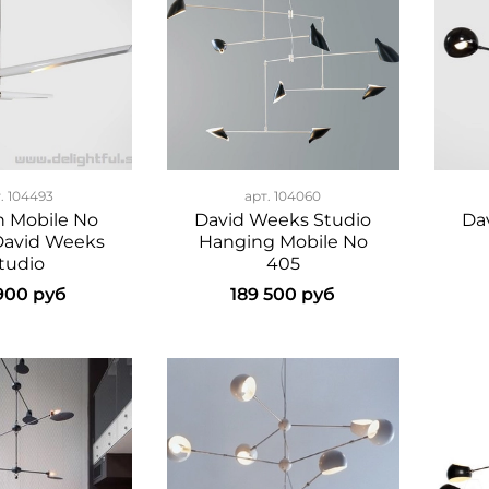
т.
104493
арт.
104060
 Mobile No
David Weeks Studio
Da
David Weeks
Hanging Mobile No
tudio
405
900 руб
189 500 руб