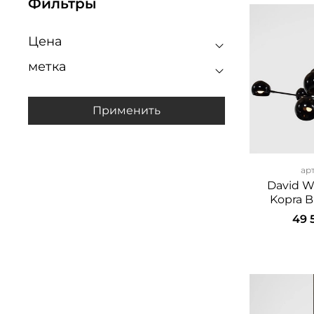
Фильтры
Цена
метка
Применить
ар
David W
Kopra B
49 