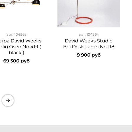
арт.
104363
арт.
104364
тра David Weeks
David Weeks Studio
dio Oseo No 419 (
Boi Desk Lamp No 118
black )
9 900 руб
69 500 руб