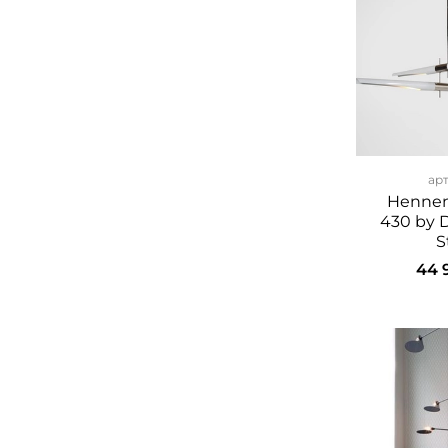
ар
Hennen
430 by 
S
44 