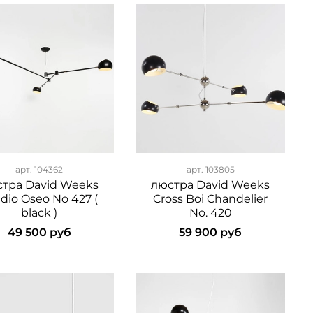
арт.
104362
арт.
103805
тра David Weeks
люстра David Weeks
dio Oseo No 427 (
Cross Boi Chandelier
black )
No. 420
49 500 руб
59 900 руб