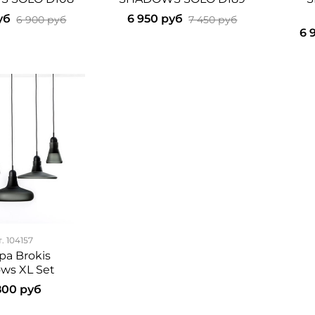
уб
6 950 руб
6 900 руб
7 450 руб
6 
т.
104157
ра Brokis
ws XL Set
800 руб