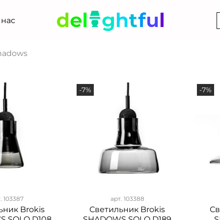
 нас
Shadows
-7%
-7%
т.
103387
арт.
103388
ьник Brokis
Светильник Brokis
Св
 SOLO D108
SHADOWS SOLO D189
S