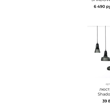
6 490 р
ар
люст
Shado
39 