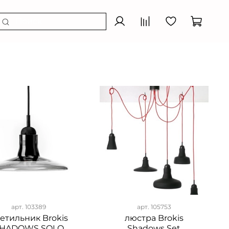
арт.
103389
арт.
105753
етильник Brokis
люстра Brokis
HADOWS SOLO
Shadows Set