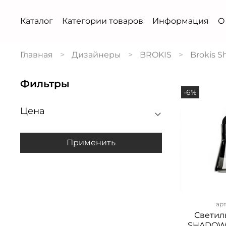
Каталог
Категории товаров
Информация
О
Главная
Дизайнеры
BROKIS
Brokis 
Фильтры
-6%
Цена
Применить
ар
Светил
SHADOWS