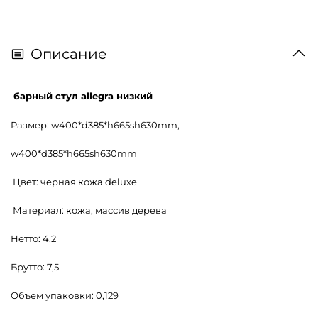
Описание
барный стул allegra низкий
Размер: w400*d385*h665sh630mm,
w400*d385*h665sh630mm
Цвет: черная кожа deluxe
Материал: кожа, массив дерева
Нетто: 4,2
Брутто: 7,5
Объем упаковки: 0,129